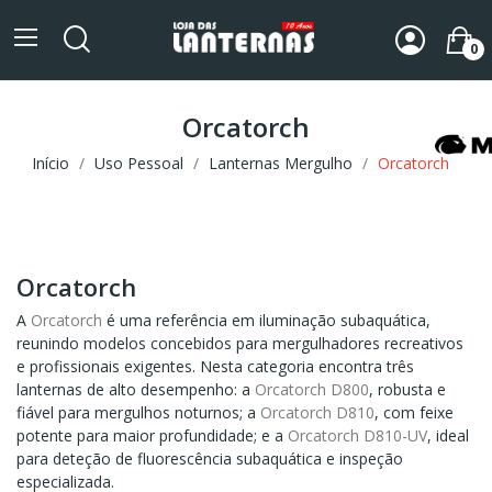
0
Orcatorch
Início
Uso Pessoal
Lanternas Mergulho
Orcatorch
Orcatorch
A
Orcatorch
é uma referência em iluminação subaquática,
reunindo modelos concebidos para mergulhadores recreativos
e profissionais exigentes. Nesta categoria encontra três
lanternas de alto desempenho: a
Orcatorch D800
, robusta e
fiável para mergulhos noturnos; a
Orcatorch D810
, com feixe
potente para maior profundidade; e a
Orcatorch D810-UV
, ideal
para deteção de fluorescência subaquática e inspeção
especializada.