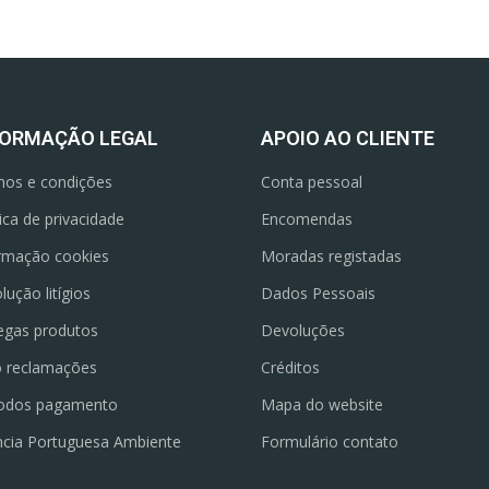
FORMAÇÃO LEGAL
APOIO AO CLIENTE
os e condições
Conta pessoal
tica de privacidade
Encomendas
rmação cookies
Moradas registadas
lução litígios
Dados Pessoais
egas produtos
Devoluções
o reclamações
Créditos
odos pagamento
Mapa do website
cia Portuguesa Ambiente
Formulário contato