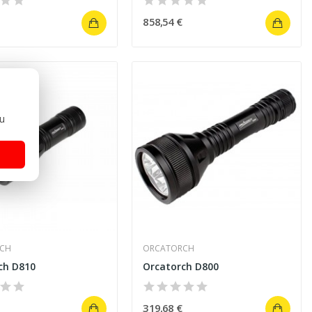
858,54 €
ou
CH
ORCATORCH
ch D810
Orcatorch D800
319,68 €