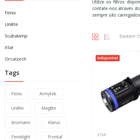
Utilize os filtros dis
contate-nos através do
Fenix
sempre são carregados
Unilite
Scubalamp
Existem 1
Xtar
Indisponível
Orcatorch
Tags
Fenix
Armytek
Unilite
Maglite
Ansmann
Klarus
XTAR
Fenixlight
Frontal