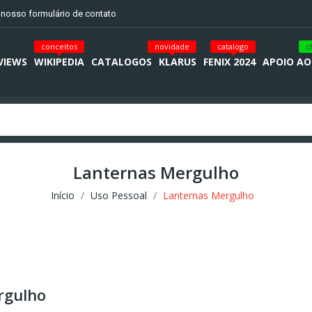
o nosso formulário de contato
conceitos
novidade
catalogo
c
VIEWS
WIKIPEDIA
CATALOGOS
KLARUS
FENIX 2024
APOIO AO
Lanternas Mergulho
Início
Uso Pessoal
Lanternas Mergulho
rgulho