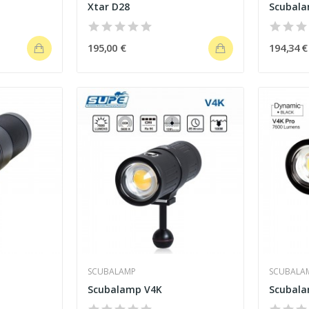
Xtar D28
Scubala
195,00 €
194,34 €
SCUBALAMP
SCUBALA
Scubalamp V4K
Scubala