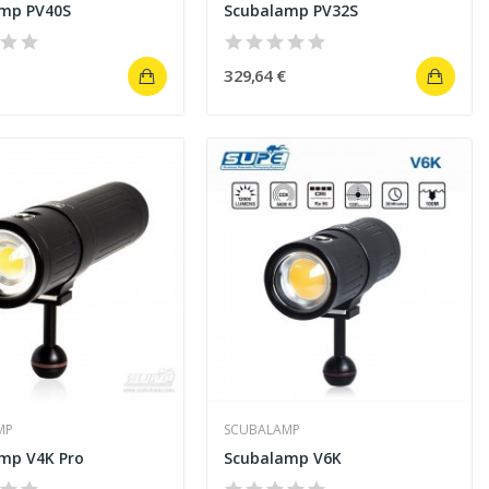
mp PV40S
Scubalamp PV32S
329,64 €
MP
SCUBALAMP
mp V4K Pro
Scubalamp V6K