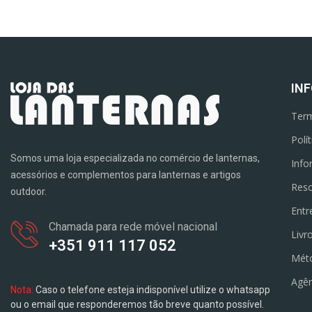
IN
Term
Polí
Somos uma loja especializada no comércio de lanternas,
Info
acessórios e complementos para lanternas e artigos
Reso
outdoor.
Entr
Chamada para rede móvel nacional
Livr
+351 911 117 052
Mét
Agên
Nota:
Caso o telefone esteja indisponível utilize o whatsapp
ou o email que responderemos tão breve quanto possível.