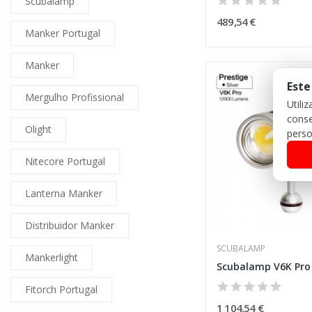
Scubalamp
489,54 €
Manker Portugal
Manker
Este
Mergulho Profissional
Utili
conse
Olight
perso
Nitecore Portugal
Lanterna Manker
Distribuidor Manker
SCUBALAMP
Mankerlight
Scubalamp V6K Pro
Fitorch Portugal
1 104,54 €