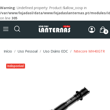
Warning
: Undefined property: Product::$allow_oosp in
/var/www/lojadasl/data/www/lojadaslanternas.pt/modules/id
on line
305
0
Início
Uso Pessoal
Uso Diário EDC
Nitecore MH40GTR
Indisponível