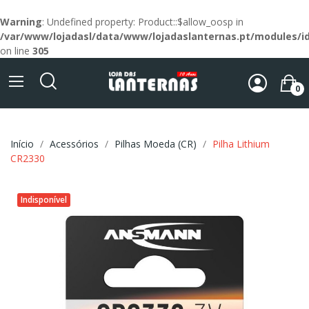
Warning
: Undefined property: Product::$allow_oosp in
/var/www/lojadasl/data/www/lojadaslanternas.pt/modules/id
on line
305
0
Início
Acessórios
Pilhas Moeda (CR)
Pilha Lithium
CR2330
Indisponível