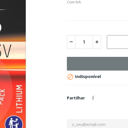
Com IVA

Indisponível
Partilhar