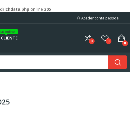
drichdata.php
on line
305
Aceder conta pessoal
hat online
 CLIENTE
0
0
0
025