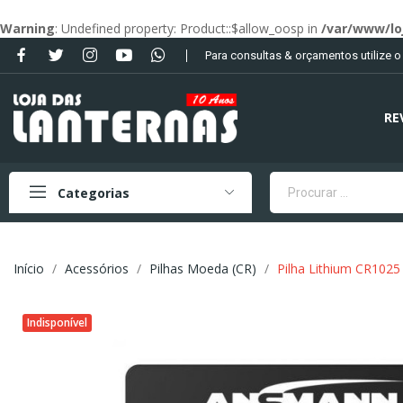
Warning
: Undefined property: Product::$allow_oosp in
/var/www/lo
Para consultas & orçamentos utilize 
RE
Categorias
Início
Acessórios
Pilhas Moeda (CR)
Pilha Lithium CR1025
Indisponível