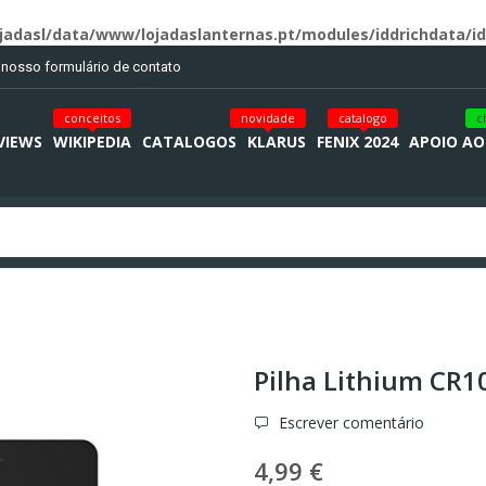
jadasl/data/www/lojadaslanternas.pt/modules/iddrichdata/id
o nosso formulário de contato
conceitos
novidade
catalogo
c
VIEWS
WIKIPEDIA
CATALOGOS
KLARUS
FENIX 2024
APOIO AO
Pilha Lithium CR1
Escrever comentário
4,99 €