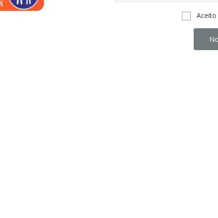
Aceito
No