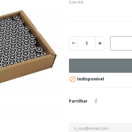
Com IVA

Indisponível
Partilhar