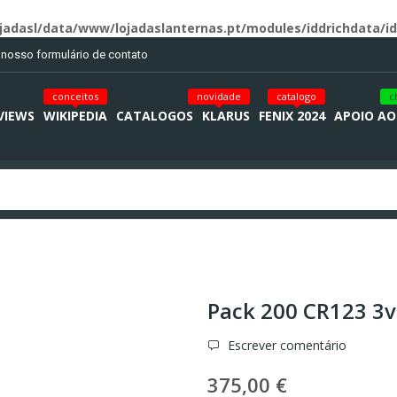
jadasl/data/www/lojadaslanternas.pt/modules/iddrichdata/id
o nosso formulário de contato
conceitos
novidade
catalogo
c
VIEWS
WIKIPEDIA
CATALOGOS
KLARUS
FENIX 2024
APOIO AO
Pack 200 CR123 3v
Escrever comentário
375,00 €