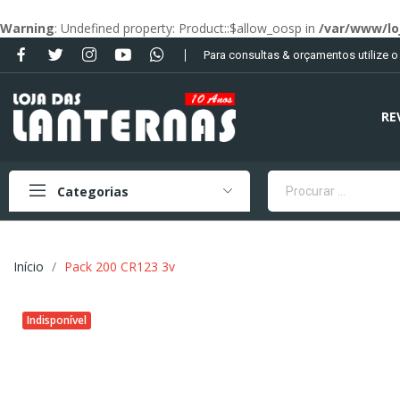
Warning
: Undefined property: Product::$allow_oosp in
/var/www/lo
Para consultas & orçamentos utilize 
RE
Categorias
Início
Pack 200 CR123 3v
Indisponível