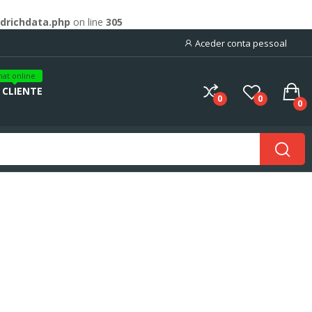
drichdata.php
on line
305
Aceder conta pessoal
hat online
 CLIENTE
0
0
0