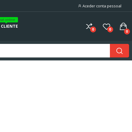
Aceder conta pessoal
hat online
 CLIENTE
0
0
0