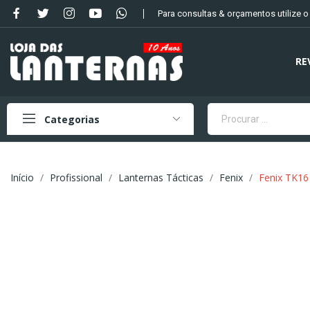
Para consultas & orçamentos utilize 
RE
Categorias
Início
Profissional
Lanternas Tácticas
Fenix
Fenix TK16