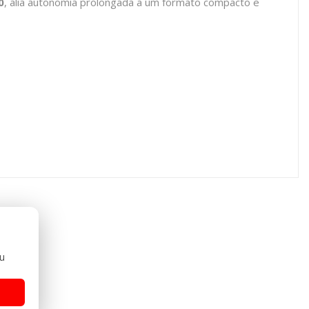
0
, alia autonomia prolongada a um formato compacto e
ou