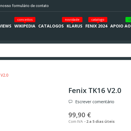
o nosso formulário de contato
conceitos
novidade
catalogo
c
VIEWS
WIKIPEDIA
CATALOGOS
KLARUS
FENIX 2024
APOIO AO
 V2.0
Fenix TK16 V2.0
Escrever comentário
99,90 €
Com IVA
2 a 5 dias úteis