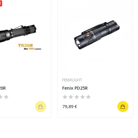
l
T
FENIXLIGHT
20R
Fenix PD25R
79,89 €