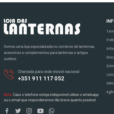
IN
Term
Polí
Somos uma loja especializada no comércio de lanternas,
Info
acessórios e complementos para lanternas e artigos
Reso
outdoor.
Entr
Chamada para rede móvel nacional
Livr
+351 911 117 052
Mét
Agên
Nota:
Caso o telefone esteja indisponível utilize o whatsapp
ou o email que responderemos tão breve quanto possível.