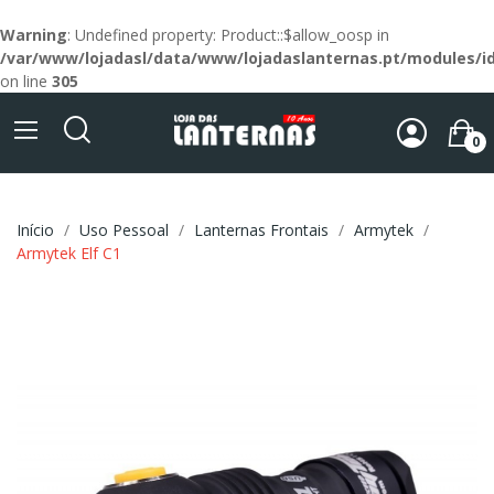
Warning
: Undefined property: Product::$allow_oosp in
/var/www/lojadasl/data/www/lojadaslanternas.pt/modules/id
on line
305
0
Início
Uso Pessoal
Lanternas Frontais
Armytek
Armytek Elf C1