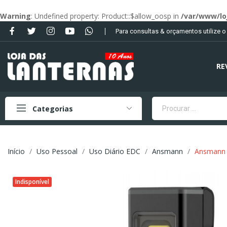
Warning
: Undefined property: Product::$allow_oosp in
/var/www/lo
Para consultas & orçamentos utilize 
RE
Categorias
Início
Uso Pessoal
Uso Diário EDC
Ansmann
Ansmann 
Indisponível