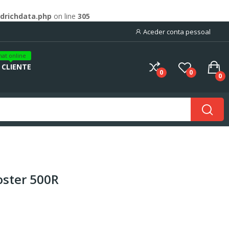
drichdata.php
on line
305
Aceder conta pessoal
hat online
 CLIENTE
0
0
0
ster 500R