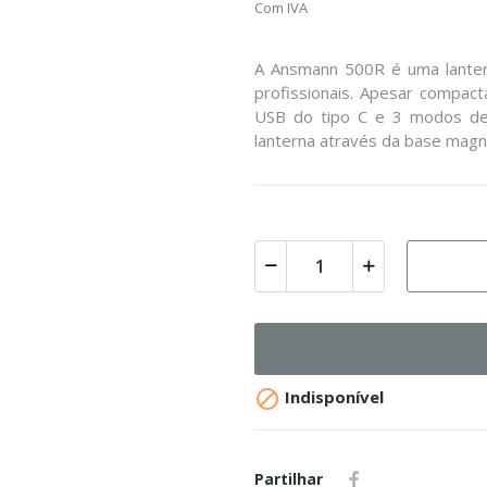
Com IVA
A Ansmann 500R é uma lantern
profissionais. Apesar compac
USB do tipo C e 3 modos de f
lanterna através da base magné

Indisponível
Partilhar