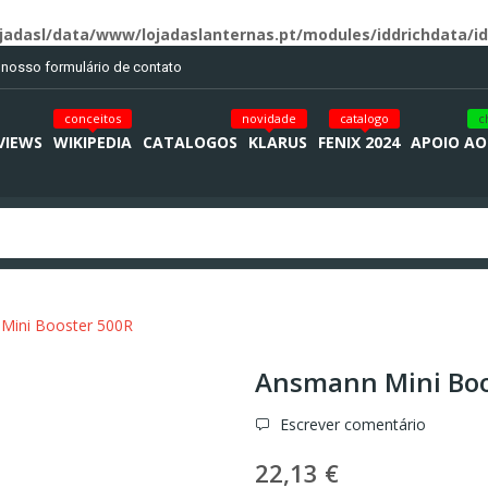
jadasl/data/www/lojadaslanternas.pt/modules/iddrichdata/id
o nosso formulário de contato
conceitos
novidade
catalogo
c
VIEWS
WIKIPEDIA
CATALOGOS
KLARUS
FENIX 2024
APOIO AO
Mini Booster 500R
Ansmann Mini Boo
Escrever comentário
22,13 €