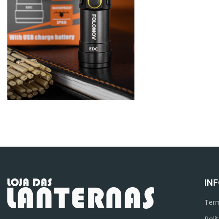
IN
Term
Polí