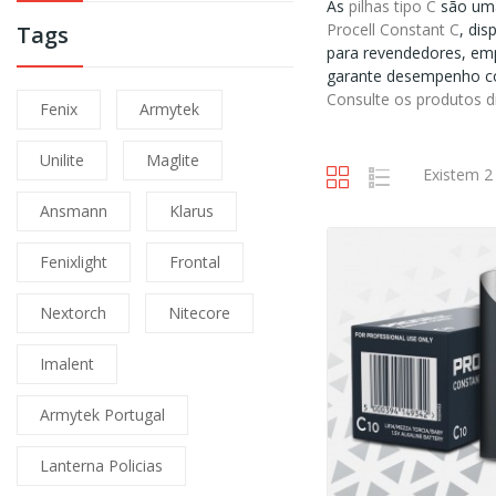
As
pilhas tipo C
são uma 
Procell Constant C
, di
Tags
para revendedores, emp
garante desempenho con
Consulte os produtos 
Fenix
Armytek
Unilite
Maglite
Existem 2
Ansmann
Klarus
Fenixlight
Frontal
Nextorch
Nitecore
Imalent
Armytek Portugal
Lanterna Policias