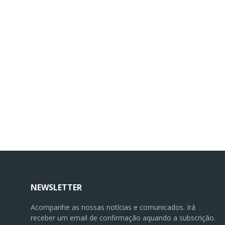
NEWSLETTER
Acompanhe as nossas notícias e comunicados. Irá
receber um email de confirmação aquando a subscrição.