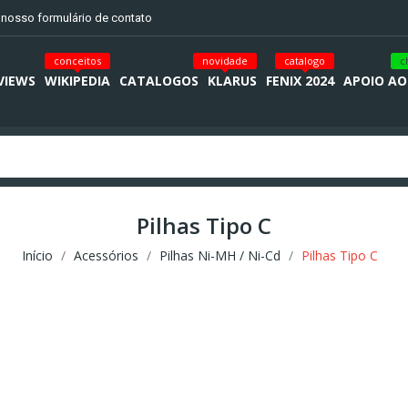
o nosso formulário de contato
conceitos
novidade
catalogo
c
VIEWS
WIKIPEDIA
CATALOGOS
KLARUS
FENIX 2024
APOIO AO
Pilhas Tipo C
Início
Acessórios
Pilhas Ni-MH / Ni-Cd
Pilhas Tipo C