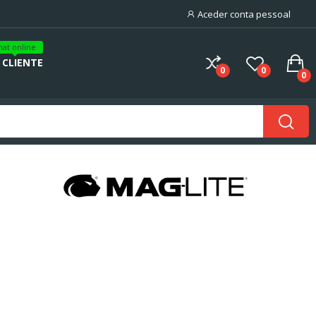
Aceder conta pessoal
hat online
 CLIENTE
0
0
0