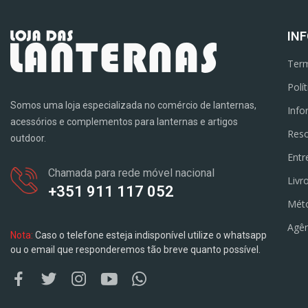
IN
Term
Polí
Somos uma loja especializada no comércio de lanternas,
Info
acessórios e complementos para lanternas e artigos
Reso
outdoor.
Entr
Chamada para rede móvel nacional
Livr
+351 911 117 052
Mét
Agên
Nota:
Caso o telefone esteja indisponível utilize o whatsapp
ou o email que responderemos tão breve quanto possível.