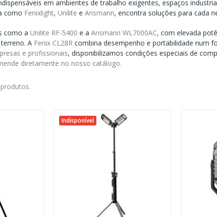
ndispensáveis em ambientes de trabalho exigentes, espaços industri
ia como
Fenixlight
,
Unilite
e
Ansmann
, encontra soluções para cada ne
os como a
Unilite RF-5400
e a
Ansmann WL7000AC
, com elevada potê
 terreno. A
Fenix CL28R
combina desempenho e portabilidade num fo
resas e profissionais
, disponibilizamos condições especiais de com
mende diretamente no nosso catálogo.
 produtos.
Indisponível