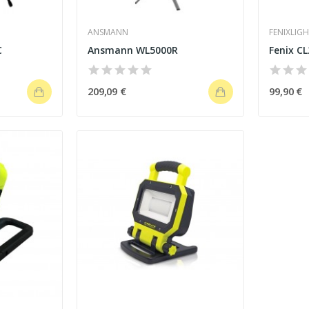
ANSMANN
FENIXLIG
C
Ansmann WL5000R
Fenix C
209,09 €
99,90 €