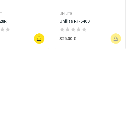
HT
UNILITE
L28R
Unilite RF-5400
325,00 €