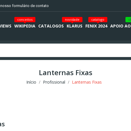
o nosso formulário de contato
conceitos
novidade
catalogo
c
VIEWS
WIKIPEDIA
CATALOGOS
KLARUS
FENIX 2024
APOIO AO
Lanternas Fixas
Início
Profissional
Lanternas Fixas
as