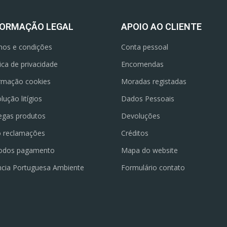
FORMAÇÃO LEGAL
APOIO AO CLIENTE
os e condições
Conta pessoal
tica de privacidade
Encomendas
rmação cookies
Moradas registadas
lução litígios
Dados Pessoais
egas produtos
Devoluções
o reclamações
Créditos
odos pagamento
Mapa do website
cia Portuguesa Ambiente
Formulário contato