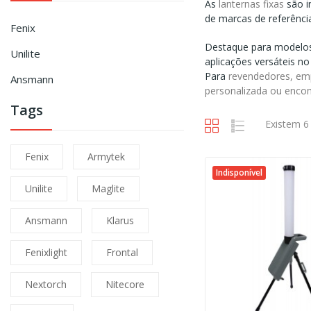
As
lanternas fixas
são i
de marcas de referênc
Fenix
Destaque para model
Unilite
aplicações versáteis no
Para
revendedores, emp
Ansmann
personalizada ou enco
Tags
Existem 6
Fenix
Armytek
Indisponível
Unilite
Maglite
Ansmann
Klarus
Fenixlight
Frontal
Nextorch
Nitecore