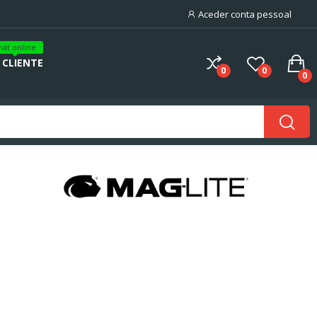
Aceder conta pessoal
hat online
 CLIENTE
0
0
0