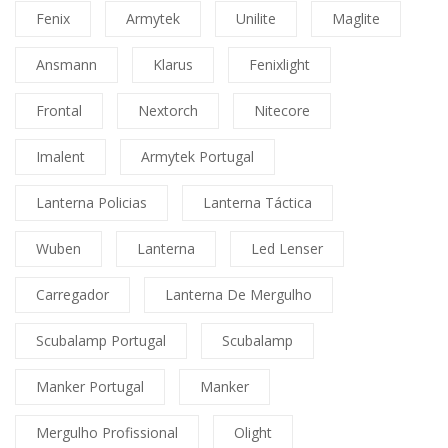
Fenix
Armytek
Unilite
Maglite
Ansmann
Klarus
Fenixlight
Frontal
Nextorch
Nitecore
Imalent
Armytek Portugal
Lanterna Policias
Lanterna Táctica
Wuben
Lanterna
Led Lenser
Carregador
Lanterna De Mergulho
Scubalamp Portugal
Scubalamp
Manker Portugal
Manker
Mergulho Profissional
Olight