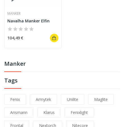
MANKER
Navalha Manker Elfin
104,49 €
Manker
Tags
Fenix
Armytek
Unilite
Maglite
Ansmann
Klarus
Fenixlight
Frontal
Nextorch
Nitecore