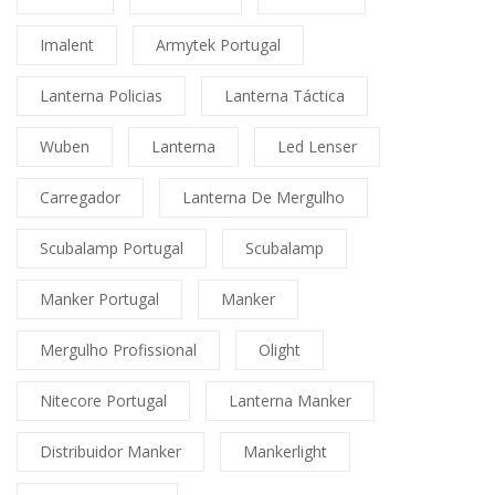
Imalent
Armytek Portugal
Lanterna Policias
Lanterna Táctica
Wuben
Lanterna
Led Lenser
Carregador
Lanterna De Mergulho
Scubalamp Portugal
Scubalamp
Manker Portugal
Manker
Mergulho Profissional
Olight
Nitecore Portugal
Lanterna Manker
Distribuidor Manker
Mankerlight