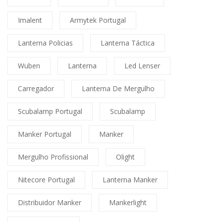
Imalent
Armytek Portugal
Lanterna Policias
Lanterna Táctica
Wuben
Lanterna
Led Lenser
Carregador
Lanterna De Mergulho
Scubalamp Portugal
Scubalamp
Manker Portugal
Manker
Mergulho Profissional
Olight
Nitecore Portugal
Lanterna Manker
Distribuidor Manker
Mankerlight