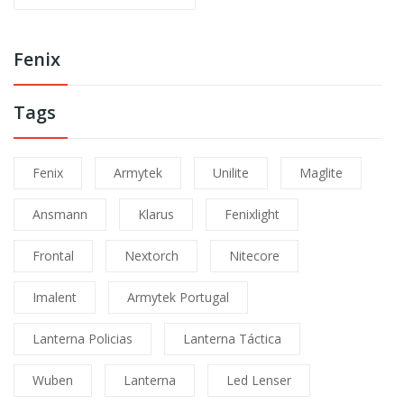
Fenix
Tags
Fenix
Armytek
Unilite
Maglite
Ansmann
Klarus
Fenixlight
Frontal
Nextorch
Nitecore
Imalent
Armytek Portugal
Lanterna Policias
Lanterna Táctica
Wuben
Lanterna
Led Lenser