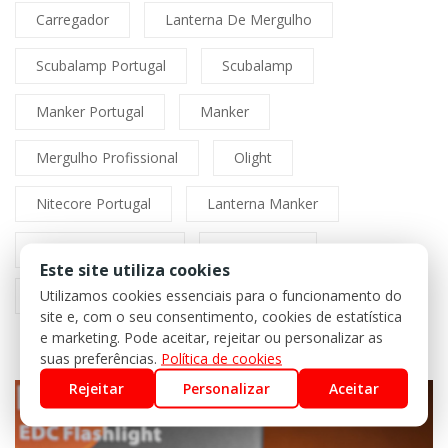
Carregador
Lanterna De Mergulho
Scubalamp Portugal
Scubalamp
Manker Portugal
Manker
Mergulho Profissional
Olight
Nitecore Portugal
Lanterna Manker
Distribuidor Manker
Mankerlight
Este site utiliza cookies
Utilizamos cookies essenciais para o funcionamento do
Fitorch Portugal
site e, com o seu consentimento, cookies de estatística
e marketing. Pode aceitar, rejeitar ou personalizar as
suas preferências.
Política de cookies
Rejeitar
Personalizar
Aceitar