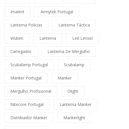
Imalent
Armytek Portugal
Lanterna Policias
Lanterna Táctica
Wuben
Lanterna
Led Lenser
Carregador
Lanterna De Mergulho
Scubalamp Portugal
Scubalamp
Manker Portugal
Manker
Mergulho Profissional
Olight
Nitecore Portugal
Lanterna Manker
Distribuidor Manker
Mankerlight