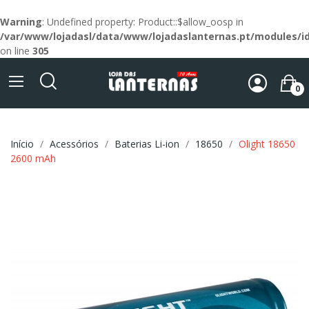
Warning
: Undefined property: Product::$allow_oosp in
/var/www/lojadasl/data/www/lojadaslanternas.pt/modules/id
on line
305
0
Início
Acessórios
Baterias Li-ion
18650
Olight 18650
2600 mAh