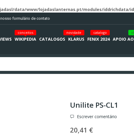
jadasl/data/www/lojadaslanternas.pt/modules/iddrichdata/id
o nosso formulário de contato
conceitos
novidade
catalogo
c
VIEWS
WIKIPEDIA
CATALOGOS
KLARUS
FENIX 2024
APOIO AO
Unilite PS-CL1
Escrever comentário
20,41 €