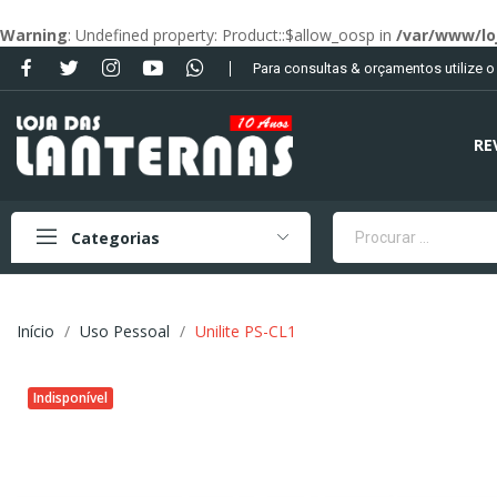
Warning
: Undefined property: Product::$allow_oosp in
/var/www/lo
Para consultas & orçamentos utilize 
RE
Categorias
Início
Uso Pessoal
Unilite PS-CL1
Indisponível