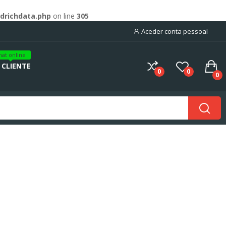
drichdata.php
on line
305
Aceder conta pessoal
hat online
 CLIENTE
0
0
0