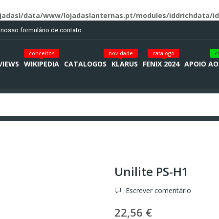
jadasl/data/www/lojadaslanternas.pt/modules/iddrichdata/id
o nosso formulário de contato
conceitos
novidade
catalogo
c
VIEWS
WIKIPEDIA
CATALOGOS
KLARUS
FENIX 2024
APOIO AO
Unilite PS-H1
Escrever comentário
22,56 €