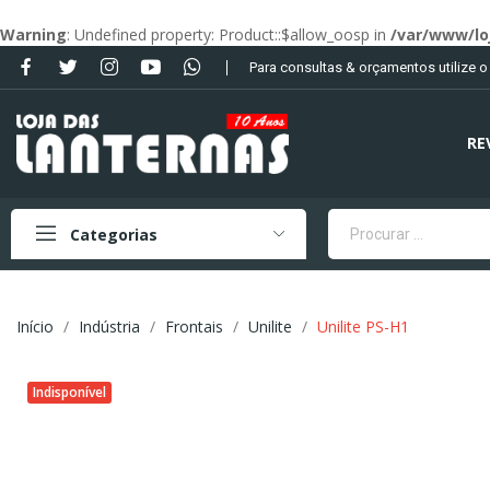
Warning
: Undefined property: Product::$allow_oosp in
/var/www/lo
Para consultas & orçamentos utilize 
RE
Categorias
Início
Indústria
Frontais
Unilite
Unilite PS-H1
Indisponível