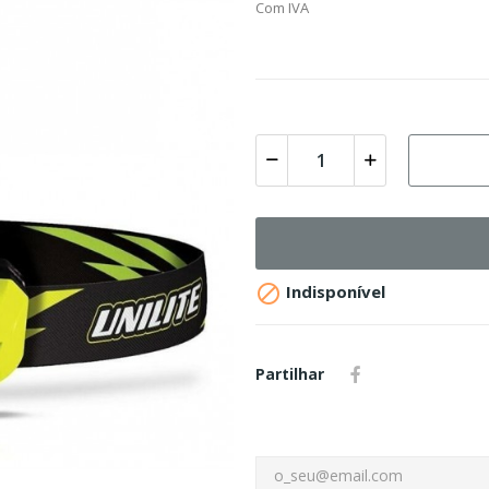
Com IVA

Indisponível
Partilhar