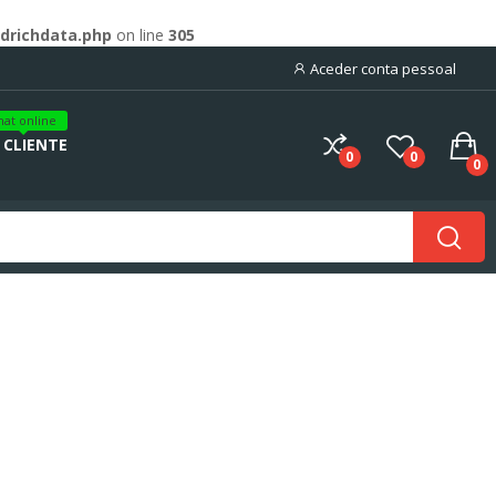
drichdata.php
on line
305
Aceder conta pessoal
hat online
 CLIENTE
0
0
0