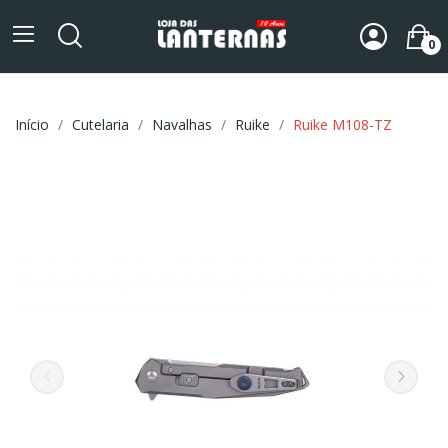
0
Início
Cutelaria
Navalhas
Ruike
Ruike M108-TZ