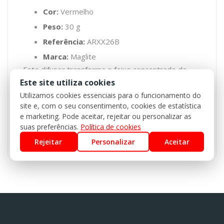
Cor:
Vermelho
Peso:
30 g
Referência:
ARXX26B
Marca:
Maglite
Este difusor transforma o feixe concentrado da
lanterna numa luz difusa e colorida, perfeita para
Este site utiliza cookies
sinalização, acampamento ou situações em que é
Utilizamos cookies essenciais para o funcionamento do
necessário preservar a visão noturna. Garanta já o
site e, com o seu consentimento, cookies de estatística
seu e tire o máximo partido da sua lanterna
e marketing. Pode aceitar, rejeitar ou personalizar as
Maglite.
suas preferências.
Política de cookies
Rejeitar
Personalizar
Aceitar