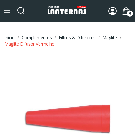
0
Início
Complementos
Filtros & Difusores
Maglite
Maglite Difusor Vermelho