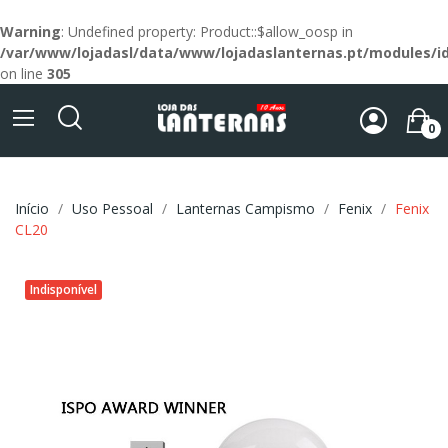
Warning
: Undefined property: Product::$allow_oosp in
/var/www/lojadasl/data/www/lojadaslanternas.pt/modules/id
on line
305
0
Início
Uso Pessoal
Lanternas Campismo
Fenix
Fenix
CL20
Indisponível