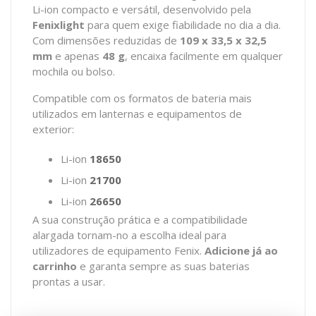
Li-ion compacto e versátil, desenvolvido pela
Fenixlight
para quem exige fiabilidade no dia a dia.
Com dimensões reduzidas de
109 x 33,5 x 32,5
mm
e apenas
48 g
, encaixa facilmente em qualquer
mochila ou bolso.
Compatible com os formatos de bateria mais
utilizados em lanternas e equipamentos de
exterior:
Li-ion
18650
Li-ion
21700
Li-ion
26650
A sua construção prática e a compatibilidade
alargada tornam-no a escolha ideal para
utilizadores de equipamento Fenix.
Adicione já ao
carrinho
e garanta sempre as suas baterias
prontas a usar.