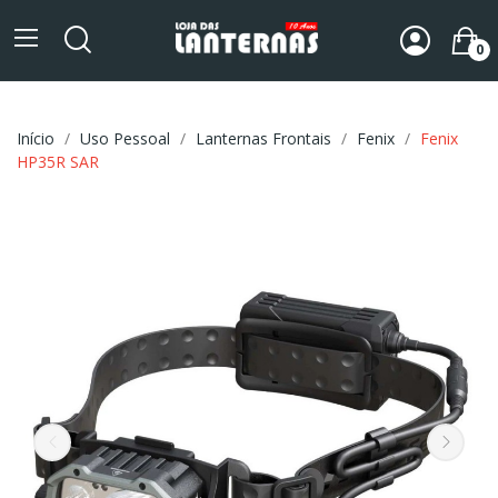
0
Início
Uso Pessoal
Lanternas Frontais
Fenix
Fenix
HP35R SAR